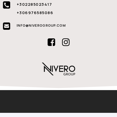
+302285023417
+306976585086
INFO@NIVEROGROUP.COM