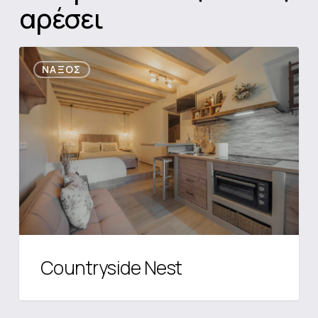
αρέσει
Countryside
ΝΆΞΟΣ
Nest
Countryside Nest