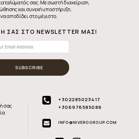
 καταλύματός σας. Με σωστή διαχείριση,
ώθησης και συνεχή υποστήριξη,
να αποδίδει στο μέγιστο.
ΦΉ ΣΑΣ ΣΤΟ NEWSLETTER ΜΑΣ!
SUBSCRIBE
+302285023417
ή σας
+306976585086
ία
INFO@NIVEROGROUP.COM