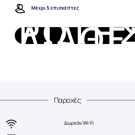
Μέχρι 5 επισκέπτες
ΡΩΤΉΣ
ΔΙΑΘΕ
Παροχές
Δωρεάν Wi-Fi