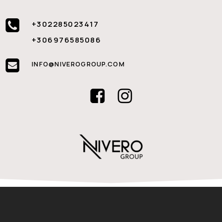
+302285023417
+306976585086
INFO@NIVEROGROUP.COM