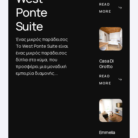
Rodia
READ
Ponte
MORE
Suite
Casa
Ένας μικρός παράδεισος
Di
Το West Ponte Suite είναι
Grotto
ένας μικρός παράδεισος
Casa
δίπλα στο κύμα, που
Casa Di
Di
Grotto
προσφέρει μια μοναδική
Grotto
εμπειρία διαμονής.…
READ
MORE
Emmelia
Emmelia
Emmelia