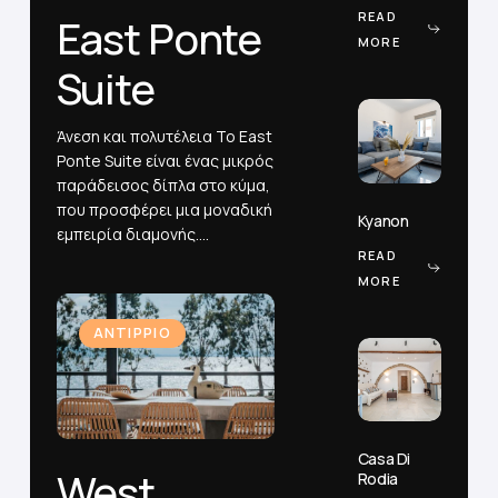
READ
East Ponte
MORE
Suite
Kyanon
Άνεση και πολυτέλεια Το East
Ponte Suite είναι ένας μικρός
παράδεισος δίπλα στο κύμα,
Kyanon
που προσφέρει μια μοναδική
Kyanon
εμπειρία διαμονής.…
READ
MORE
West
West
Ponte
ΑΝΤΙΡΡΙΟ
Ponte
Casa
Suite
Suite
Di
Rodia
Casa
Casa Di
Di
West
Rodia