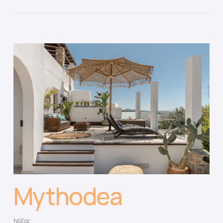
Mythodea
Νάξος