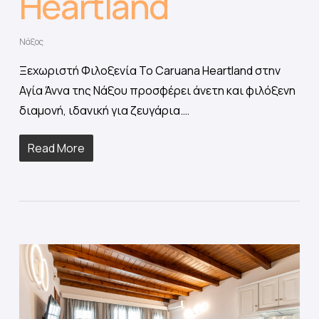
Heartland
Νάξος
Ξεχωριστή Φιλοξενία Το Caruana Heartland στην
Αγία Άννα της Νάξου προσφέρει άνετη και φιλόξενη
διαμονή, ιδανική για ζευγάρια.…
Read More